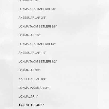
LOKMA ANAHTARLARI 3/8"
AKSESUARLAR 3/8"
LOKMA TAKIM SETLERİ 3/8"
LOKMALAR 1/2"
LOKMA ANAHTARLARI 1/2"
AKSESUARLAR 1/2"
LOKMA TAKIM SETLERİ 1/2"
LOKMALAR 3/4"
AKSESUARLAR 3/4"
LOKMA TAKIMLARI 3/4"
LOKMALAR 1"
AKSESUARLAR 1"