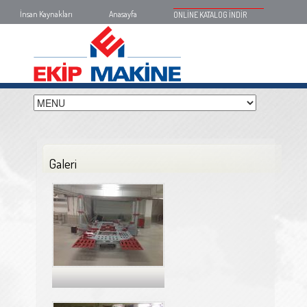
İnsan Kaynakları
Anasayfa
ONLİNE KATALOG İNDİR
Galeri